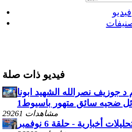
فيديو
نيفات
فيديو ذات صلة
م د جوزيف نصرالله الشهيد ابونا
ئل ضحيه سائق متهور باسيوط1
29261 مشاهدات
حليلات أخبارية - حلقة 6 نوفمبر