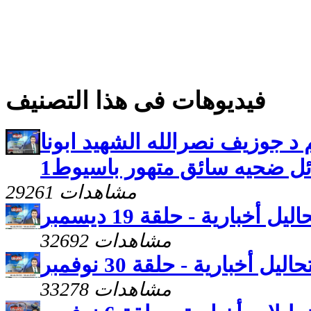
فيديوهات فى هذا التصنيف
م د جوزيف نصرالله الشهيد ابونا
ئل ضحيه سائق متهور باسيوط1
29261 مشاهدات
اليل أخبارية - حلقة 19 ديسمبر
32692 مشاهدات
حاليل أخبارية - حلقة 30 نوفمبر
33278 مشاهدات