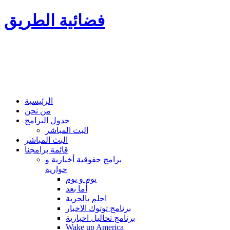
فضائية الطريق
الرئيسية
من نحن
جدول البرامج
البث المباشر
البث المباشر
قائمة برامجنا
برامج حقوقية أخبارية و
حوارية
يوم و يوم
أما بعد
احلم بالحرية
برنامج توتوك الاخبار
برنامج تحاليل اخبارية
Wake up America