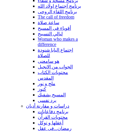
برنامج مسحة و شفاء
برنامج اجتماع اولاد الله
برنامج اللقاء الروحى
The call of freedom
ساعة صلاة
أقوياء فى المسيح
ليالي التسبيح
Woman who makes a
difference
اجتماع البابا شنودة
للصلاة
هو سامعنى
الجواب من الانجيل
محتويات الكتاب
المقدس
ملح و نور
كنوز
المسيح يشفيك
يرد نفسى
دراسات و مقارنة أديان
برنامج دفاعايات
محتويات القراّن
أعقلها و توكل
رمضان...فى عقل