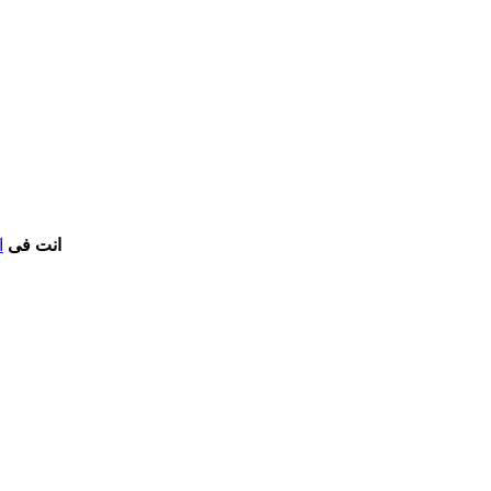
انت فى
ا