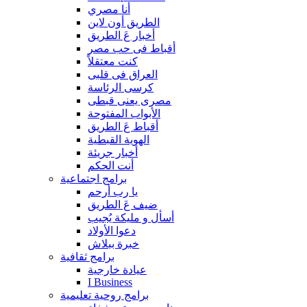
أنا مصري
الطريق أون لاين
أخبار عَ الطريق
أقباط فى حب مصر
كنت معتقلاً
العراق فى قلبى
كرسى الرئاسة
مصرى يعنى قبطى
الأبواب المفتوحة
أقباط عَ الطريق
الهوية القبطية
أخبار جريئة
أنت الحكم
برامج اجتماعية
يا رب أرحم
ضيف عَ الطريق
أسأل و مليكة يُجيب
دعوا الأولاد
خبرة ببلاش
برامج ثقافية
عيادة خارجية
I Business
برامج روحية تعليمية