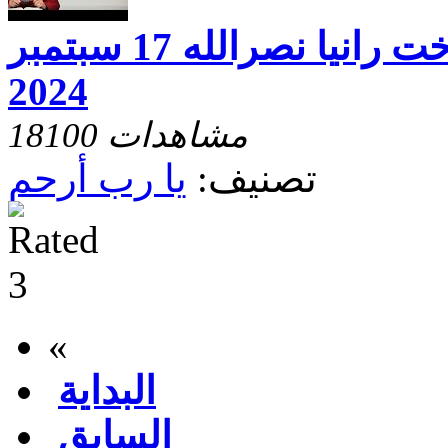
يارب ارحم مع الاخت رانيا نصرالله 17 سبتمبر
2024
18100 مشاهدات
تصنيف:
يا رب أرحم
«
البداية
السابق