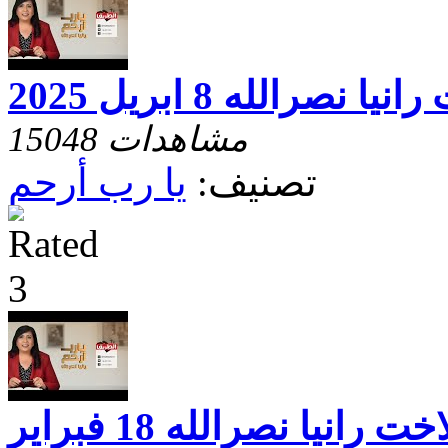
صرالله 8 ابريل 2025
15048 مشاهدات
تصنيف:
يا رب أرحم
يارب ارحم مع الاخت رانيا نصرالله 18 فبراير