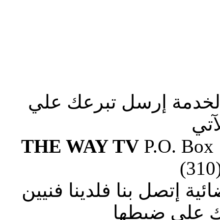
الخدمة إرسل تبرعك علي
آتي
THE WAY TV
P.O. Box
(310
ة إتصل بنا فلدينا فنيين
 علي ضبطها