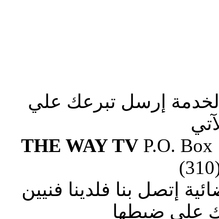
الخدمة إرسل تبرعك علي
آتي
THE WAY TV
P.O. Box
(310
ة إتصل بنا فلدينا فنيين
 علي ضبطها